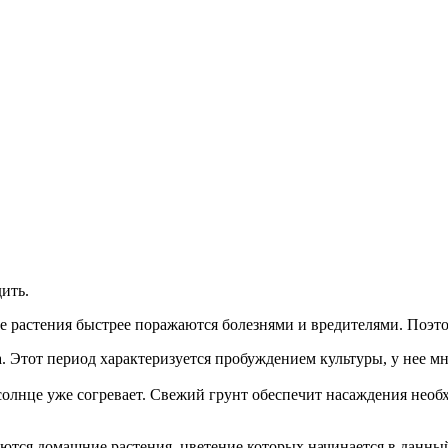
ить.
 растения быстрее поражаются болезнями и вредителями. Поэто
. Этот период характеризуется пробуждением культуры, у нее мн
солнце уже согревает. Свежий грунт обеспечит насаждения нео
еются домашние растения, цветение которых начинается в данны