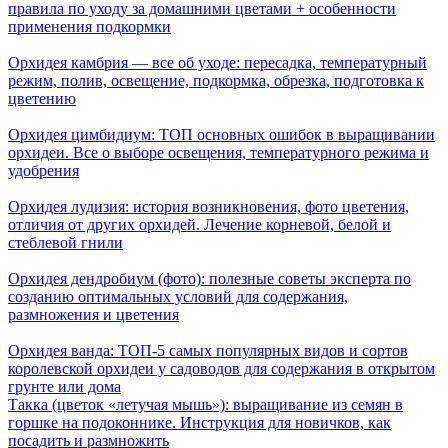
правила по уходу за домашними цветами + особенности
применения подкормки
Орхидея камбрия — все об уходе: пересадка, температурный
режим, полив, освещение, подкормка, обрезка, подготовка к
цветению
Орхидея цимбидиум: ТОП основных ошибок в выращивании
орхидеи. Все о выборе освещения, температурного режима и
удобрения
Орхидея лудизия: история возникновения, фото цветения,
отличия от других орхидей. Лечение корневой, белой и
стеблевой гнили
Орхидея дендробиум (фото): полезные советы эксперта по
созданию оптимальных условий для содержания,
размножения и цветения
Орхидея ванда: ТОП-5 самых популярных видов и сортов
королевской орхидеи у садоводов для содержания в открытом
грунте или дома
Такка (цветок «летучая мышь»): выращивание из семян в
горшке на подоконнике. Инструкция для новичков, как
посадить и размножить