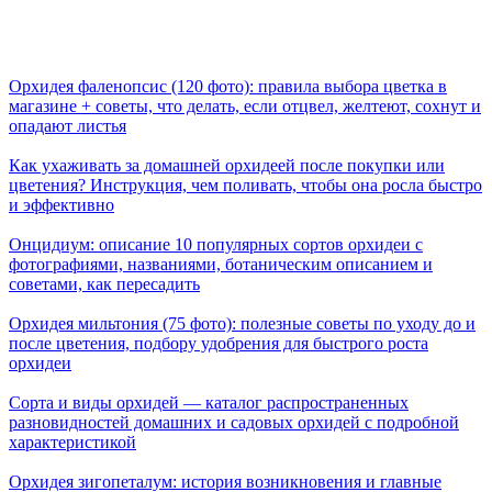
Орхидея фаленопсис (120 фото): правила выбора цветка в
магазине + советы, что делать, если отцвел, желтеют, сохнут и
опадают листья
Как ухаживать за домашней орхидеей после покупки или
цветения? Инструкция, чем поливать, чтобы она росла быстро
и эффективно
Онцидиум: описание 10 популярных сортов орхидеи с
фотографиями, названиями, ботаническим описанием и
советами, как пересадить
Орхидея мильтония (75 фото): полезные советы по уходу до и
после цветения, подбору удобрения для быстрого роста
орхидеи
Сорта и виды орхидей — каталог распространенных
разновидностей домашних и садовых орхидей с подробной
характеристикой
Орхидея зигопеталум: история возникновения и главные