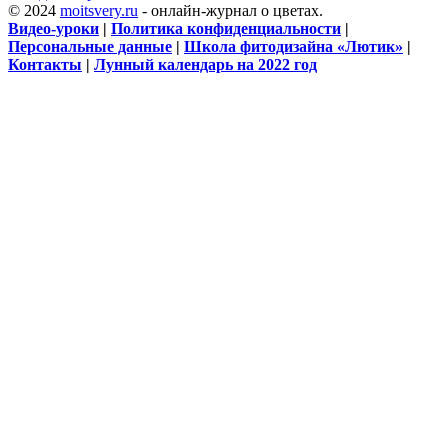
© 2024
moitsvery.ru
- онлайн-журнал о цветах.
Видео-уроки
|
Политика конфиденциальности
|
Персональные данные
|
Школа фитодизайна «Лютик»
|
Контакты
|
Лунный календарь на 2022 год