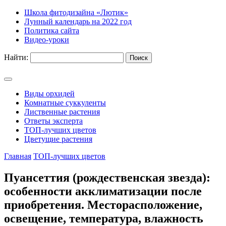
Школа фитодизайна «Лютик»
Лунный календарь на 2022 год
Политика сайта
Видео-уроки
Найти:
Виды орхидей
Комнатные суккуленты
Лиственные растения
Ответы эксперта
ТОП-лучших цветов
Цветущие растения
Главная
ТОП-лучших цветов
Пуансеттия (рождественская звезда):
особенности акклиматизации после
приобретения. Месторасположение,
освещение, температура, влажность