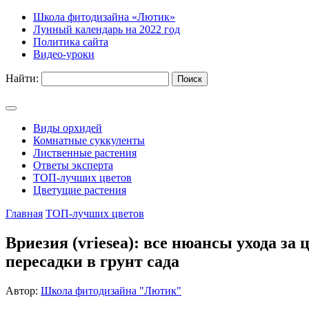
Школа фитодизайна «Лютик»
Лунный календарь на 2022 год
Политика сайта
Видео-уроки
Найти:
Виды орхидей
Комнатные суккуленты
Лиственные растения
Ответы эксперта
ТОП-лучших цветов
Цветущие растения
Главная
ТОП-лучших цветов
Вриезия (vriesea): все нюансы ухода за
пересадки в грунт сада
Автор:
Школа фитодизайна "Лютик"