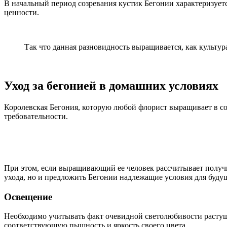
В начальный период созревания кустик Бегонии характеризуетс
ценности.
Так что данная разновидность выращивается, как культу
Уход за бегонией в домашних условиях
Королевская Бегония, которую любой флорист выращивает в с
требовательности.
При этом, если выращивающий ее человек рассчитывает получи
ухода, но и предложить Бегонии надлежащие условия для будущ
Освещение
Необходимо учитывать факт очевидной светолюбивости растуще
соответствующую пышность и яркость своего цвета.