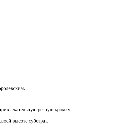
оролевским.
привлекательную резную кромку.
воей высоте субстрат.