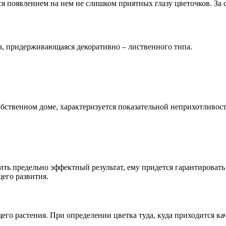
я появлением на нем не слишком приятных глазу цветочков. За с
ра, придерживающаяся декоративно – лиственного типа.
обственном доме, характеризуется показательной неприхотливо
ть предельно эффектный результат, ему придется гарантироват
его развития.
го растения. При определении цветка туда, куда приходится ка