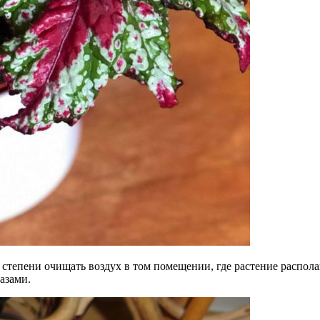
 степени очищать воздух в том помещении, где растение распола
азами.