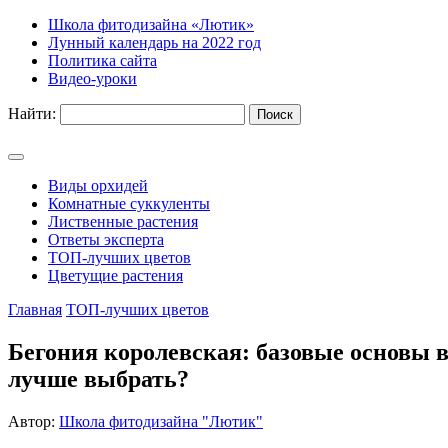
Школа фитодизайна «Лютик»
Лунный календарь на 2022 год
Политика сайта
Видео-уроки
Найти:
Виды орхидей
Комнатные суккуленты
Лиственные растения
Ответы эксперта
ТОП-лучших цветов
Цветущие растения
Главная
ТОП-лучших цветов
Бегония королевская: базовые основы в
лучше выбрать?
Автор:
Школа фитодизайна "Лютик"