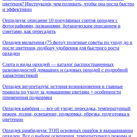
цветения? Инструкция, чем поливать, чтобы она росла быстро
и эффективно
Онцидиум: описание 10 популярных сортов орхидеи с
фотографиями, названиями, ботаническим описанием и
советами, как пересадить
Орхидея мильтония (75 фото): полезные советы по уходу до и
после цветения, подбору удобрения для быстрого роста
орхидеи
Сорта и виды орхидей — каталог распространенных
разновидностей домашних и садовых орхидей с подробной
характеристикой
Орхидея зигопеталум: история возникновения и главные
правила по уходу за домашними цветами + особенности
применения подкормки
Орхидея камбрия — все об уходе: пересадка, температурный
режим, полив, освещение, подкормка, обрезка, подготовка к
цветению
Орхидея цимбидиум: ТОП основных ошибок в выращивании
орхидеи. Все о выборе освещения, температурного режима и