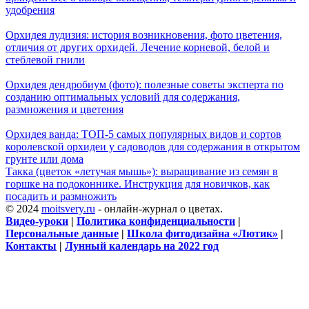
удобрения
Орхидея лудизия: история возникновения, фото цветения,
отличия от других орхидей. Лечение корневой, белой и
стеблевой гнили
Орхидея дендробиум (фото): полезные советы эксперта по
созданию оптимальных условий для содержания,
размножения и цветения
Орхидея ванда: ТОП-5 самых популярных видов и сортов
королевской орхидеи у садоводов для содержания в открытом
грунте или дома
Такка (цветок «летучая мышь»): выращивание из семян в
горшке на подоконнике. Инструкция для новичков, как
посадить и размножить
© 2024
moitsvery.ru
- онлайн-журнал о цветах.
Видео-уроки
|
Политика конфиденциальности
|
Персональные данные
|
Школа фитодизайна «Лютик»
|
Контакты
|
Лунный календарь на 2022 год