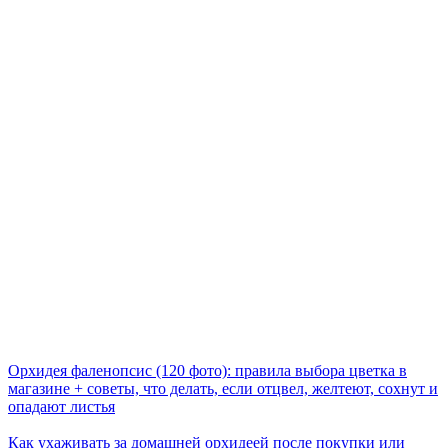
Орхидея фаленопсис (120 фото): правила выбора цветка в
магазине + советы, что делать, если отцвел, желтеют, сохнут и
опадают листья
Как ухаживать за домашней орхидеей после покупки или