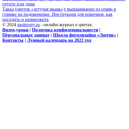
грунте или дома
Такка (цветок «летучая мышь»): выращивание из семян в
горшке на подоконнике. Инструкция для новичков, как
посадить и размножить
© 2024
moitsvery.ru
- онлайн-журнал о цветах.
Видео-уроки
|
Политика конфиденциальности
|
Персональные данные
|
Школа фитодизайна «Лютик»
|
Контакты
|
Лунный календарь на 2022 год