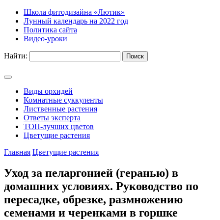
Школа фитодизайна «Лютик»
Лунный календарь на 2022 год
Политика сайта
Видео-уроки
Найти:
Виды орхидей
Комнатные суккуленты
Лиственные растения
Ответы эксперта
ТОП-лучших цветов
Цветущие растения
Главная
Цветущие растения
Уход за пеларгонией (геранью) в
домашних условиях. Руководство по
пересадке, обрезке, размножению
семенами и черенками в горшке