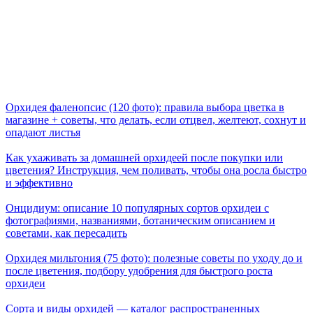
Орхидея фаленопсис (120 фото): правила выбора цветка в
магазине + советы, что делать, если отцвел, желтеют, сохнут и
опадают листья
Как ухаживать за домашней орхидеей после покупки или
цветения? Инструкция, чем поливать, чтобы она росла быстро
и эффективно
Онцидиум: описание 10 популярных сортов орхидеи с
фотографиями, названиями, ботаническим описанием и
советами, как пересадить
Орхидея мильтония (75 фото): полезные советы по уходу до и
после цветения, подбору удобрения для быстрого роста
орхидеи
Сорта и виды орхидей — каталог распространенных