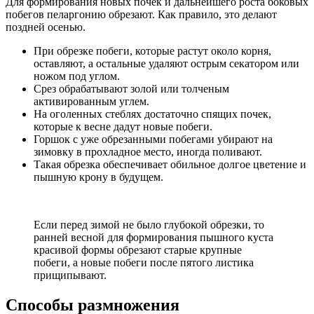
Для формирования новых почек и дальнейшего роста боковых
побегов пеларгонию обрезают. Как правило, это делают
поздней осенью.
При обрезке побеги, которые растут около корня,
оставляют, а остальные удаляют острым секатором или
ножом под углом.
Срез обрабатывают золой или толченым
активированным углем.
На оголенных стеблях достаточно спящих почек,
которые к весне дадут новые побеги.
Горшок с уже обрезанными побегами убирают на
зимовку в прохладное место, иногда поливают.
Такая обрезка обеспечивает обильное долгое цветение и
пышную крону в будущем.
Если перед зимой не было глубокой обрезки, то
ранней весной для формирования пышного куста
красивой формы обрезают старые крупные
побеги, а новые побеги после пятого листика
прищипывают.
Способы размножения