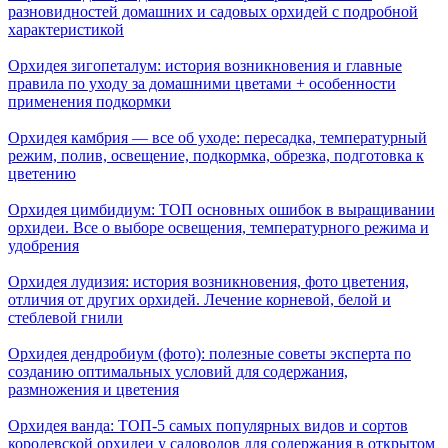
разновидностей домашних и садовых орхидей с подробной
характеристикой
Орхидея зигопеталум: история возникновения и главные
правила по уходу за домашними цветами + особенности
применения подкормки
Орхидея камбрия — все об уходе: пересадка, температурный
режим, полив, освещение, подкормка, обрезка, подготовка к
цветению
Орхидея цимбидиум: ТОП основных ошибок в выращивании
орхидеи. Все о выборе освещения, температурного режима и
удобрения
Орхидея лудизия: история возникновения, фото цветения,
отличия от других орхидей. Лечение корневой, белой и
стеблевой гнили
Орхидея дендробиум (фото): полезные советы эксперта по
созданию оптимальных условий для содержания,
размножения и цветения
Орхидея ванда: ТОП-5 самых популярных видов и сортов
королевской орхидеи у садоводов для содержания в открытом